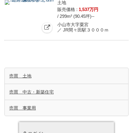
土地
販売価格 :
1,537万円
/ 299m² (90.45坪)
--
小山市大字粟宮
／ JR間々田駅３０００ｍ
売買 土地
売買 中古・新築住宅
売買 事業用